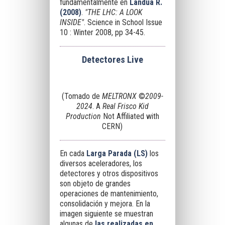
fundamentalmente en
Landua
R.
(2008)
.
"THE LHC: A LOOK
INSIDE"
. Science in School Issue
10 : Winter 2008, pp 34-45.
Detectores Live
(Tomado de
MELTRONX
©
2009-
2024
. A
Real Frisco Kid
Production
Not Affiliated with
CERN)
En cada
Larga Parada (LS)
los
diversos aceleradores, los
detectores y otros dispositivos
son objeto de grandes
operaciones de mantenimiento,
consolidación y mejora. En la
imagen siguiente se muestran
algunas de
las realizadas en