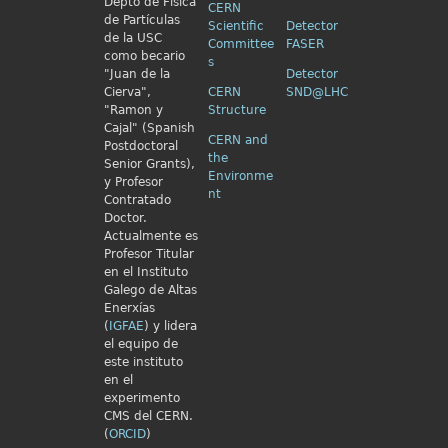
Depto de Física
CERN
de Partículas
Scientific
Detector
de la USC
Committee
FASER
como becario
s
"Juan de la
Detector
Cierva",
CERN
SND@LHC
"Ramon y
Structure
Cajal" (Spanish
CERN and
Postdoctoral
the
Senior Grants),
Environme
y Profesor
nt
Contratado
Doctor.
Actualmente es
Profesor Titular
en el Instituto
Galego de Altas
Enerxías
(
IGFAE
) y lidera
el equipo de
este instituto
en el
experimento
CMS del CERN.
(
ORCID
)