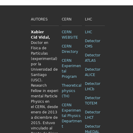
AUTORES
CERN
LHC
Xabier
CERN
LHC
Cid
Vidal,
WEBSITE
Detector
Doctor en
CERN
CMS
Física de
Directory
Partículas
Detector
(experimental)
CERN
ATLAS
por la
Experimen
Universidad de
Detector
tal
Santiago
ALICE
Program
(USC).
Detector
Research
Theoretical
LHCb
Fellow in
experi
physics
mental Particle
(TH)
Detector
Physics en
TOTEM
CERN
el
CERN, desde
Experimen
enero de 2013
Detector
tal Physics
a diciembre de
LHCf
Departmen
2015. Estuvo
t
Detector
vinculado al
MoEDAL