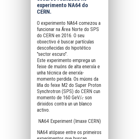
experimento NA64 do
CERN.
O experimento NA64 comezou a
funcionar na Área Norte do SPS
do CERN en 2016. O seu
obxectivo é buscar partículas
descoñecidas do hipotético
"sector escuro".
Este experimento emprega un
feixe de muóns de alta enerxía e
unha técnica de enerxía-
momento perdida. Os múons da
líña do feixe M2 do Super Proton
Synchrotron (SPS) do CERN cun
momento de 160 GeV/𝑐 son
dirixidos contra un un blanco
activo.
NA64 Experiment (Imaxe CERN)
NA64 atópase entre os primeiros
experimentos que buscan