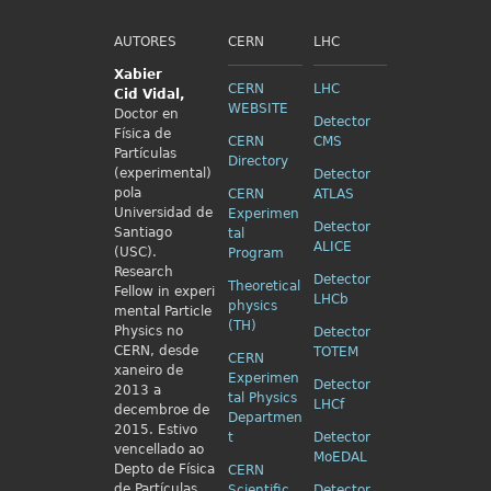
AUTORES
CERN
LHC
Xabier
CERN
LHC
Cid
Vidal,
WEBSITE
Doctor en
Detector
Física de
CERN
CMS
Partículas
Directory
(experimental)
Detector
pola
CERN
ATLAS
Universidad de
Experimen
Detector
Santiago
tal
ALICE
(USC).
Program
Research
Detector
Theoretical
Fellow in
experi
LHCb
physics
mental Particle
(TH)
Physics no
Detector
CERN, desde
TOTEM
CERN
xaneiro de
Experimen
Detector
2013 a
tal Physics
LHCf
decembroe de
Departmen
2015. Estivo
t
Detector
vencellado ao
MoEDAL
Depto de Física
CERN
de Partículas
Scientific
Detector