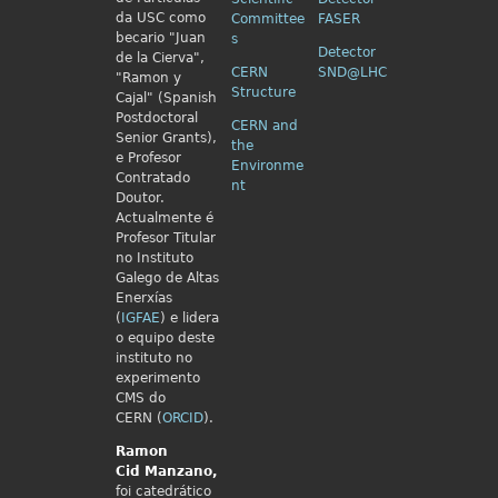
da USC como
Committee
FASER
becario "Juan
s
Detector
de la Cierva",
CERN
SND@LHC
"Ramon y
Structure
Cajal" (Spanish
Postdoctoral
CERN and
Senior Grants),
the
e Profesor
Environme
Contratado
nt
Doutor.
Actualmente é
Profesor Titular
no Instituto
Galego de Altas
Enerxías
(
IGFAE
) e lidera
o equipo deste
instituto no
experimento
CMS do
CERN (
ORCID
).
Ramon
Cid
Manzano,
foi catedrático