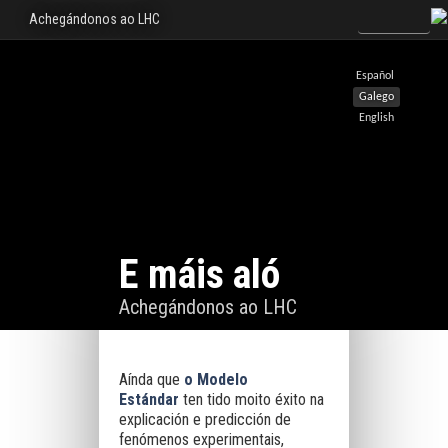
Achegándonos ao LHC
Español
Galego
English
E máis aló
Achegándonos ao LHC
Aínda que
o
Modelo
Estándar
ten tido moito éxito na
explicación e predicción de
fenómenos experimentais,