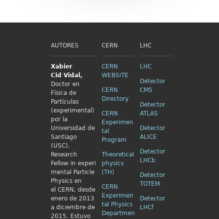
AUTORES
CERN
LHC
Xabier
CERN
LHC
Cid
Vidal,
WEBSITE
Detector
Doctor en
CERN
CMS
Física de
Directory
Partículas
Detector
(experimental)
CERN
ATLAS
por la
Experimen
Universidad de
Detector
tal
Santiago
ALICE
Program
(USC).
Detector
Research
Theoretical
LHCb
Fellow in
experi
physics
mental Particle
(TH)
Detector
Physics en
TOTEM
CERN
el
CERN, desde
Experimen
enero de 2013
Detector
tal Physics
a diciembre de
LHCf
Departmen
2015. Estuvo