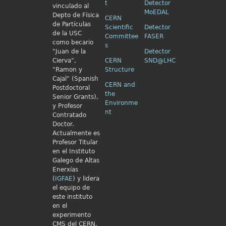
t
Detector
vinculado al
MoEDAL
Depto de Física
CERN
de Partículas
Scientific
Detector
de la USC
Committee
FASER
como becario
s
"Juan de la
Detector
Cierva",
CERN
SND@LHC
"Ramon y
Structure
Cajal" (Spanish
CERN and
Postdoctoral
the
Senior Grants),
Environme
y Profesor
nt
Contratado
Doctor.
Actualmente es
Profesor Titular
en el Instituto
Galego de Altas
Enerxías
(
IGFAE
) y lidera
el equipo de
este instituto
en el
experimento
CMS del CERN.