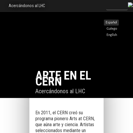
Acercándonos al LHC
Español
Galego
English
ARTE EN EL
CERN
Acercándonos al LHC
En 2011, el CERN creó su
programa pionero Arts at CERN,
que aúna arte y ciencia. Artistas
seleccionados mediante un