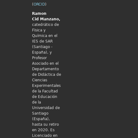
(
ORCID
)
Ramon
Cid
Manzano,
catedrático de
Fïsica y
Química en el
IES de SAR
(Santiago -
España), y
Profesor
Asociado en el
Departamento
de Didáctica de
Ciencias
Experimentales
de la Facultad
de Educación
de la
Universidad de
Santiago
(España),
hasta su retiro
en 2020. Es
Licenciado en