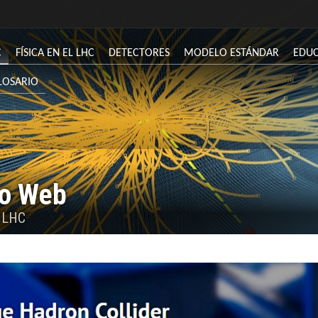
C
FÍSICA EN EL LHC
DETECTORES
MODELO ESTÁNDAR
EDU
LOSARIO
io Web
l LHC