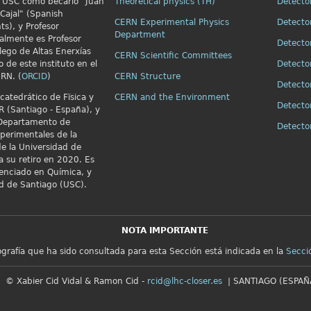
la USC como becario "Juan
Theoretical physics (TH)
Detecto
Cajal" (Spanish
CERN Experimental Physics
Detecto
ts), y Profesor
Department
almente es Profesor
Detecto
alego de Altas Enerxías
CERN Scientific Committees
o de este instituto en el
Detecto
RN. (
ORCID
)
CERN Structure
Detecto
catedrático de Fïsica y
CERN and the Environment
Detecto
R (Santiago - España), y
 Departamento de
Detect
xperimentales de la
e la Universidad de
a su retiro en 2020. Es
cenciado en Química, y
ad de Santiago (USC).
NOTA IMPORTANTE
iografía que ha sido consultada para esta Sección está indicada en la
Secci
© Xabier Cid Vidal & Ramon Cid -
rcid@lhc-closer.es
| SANTIAGO (ESPAÑA