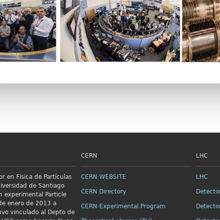
CERN
LHC
r en Física de Partículas
CERN WEBSITE
LHC
niversidad de Santiago
CERN Directory
Detecto
n
experimental Particle
e enero de 2013 a
CERN Experimental Program
Detecto
vo vinculado al Depto de