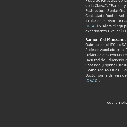
Física de Partículas de 
de la Cierva", "Ramon y 
Postdoctoral Senior Gran
Contratado Doctor. Actu
Titular en el Instituto G
(
IGFAE
) y lidera el equip
experimento CMS del CE
Ramon Cid
Manzano,
Química en el IES de SA
Profesor Asociado en el
Didáctica de Ciencias E
Facultad de Educación d
Santiago (España), hast
Licenciado en Física, Li
Doctor por la Universid
(
ORCID
).
Toda la Bibl