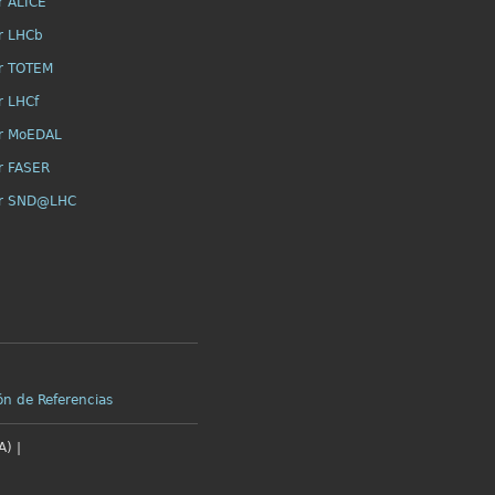
r ALICE
r LHCb
r TOTEM
r LHCf
r MoEDAL
r FASER
or SND@LHC
ón de Referencias
) |