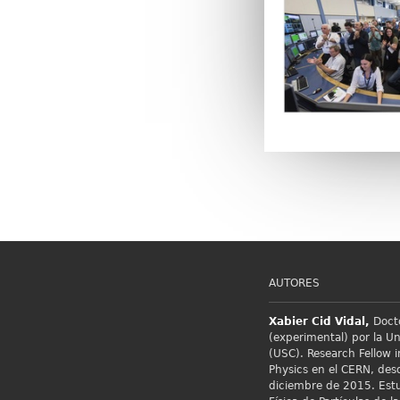
AUTORES
Xabier Cid
Vidal,
Docto
(experimental) por la U
(USC). Research Fellow i
Physics en el
CERN, desd
diciembre de 2015. Estu