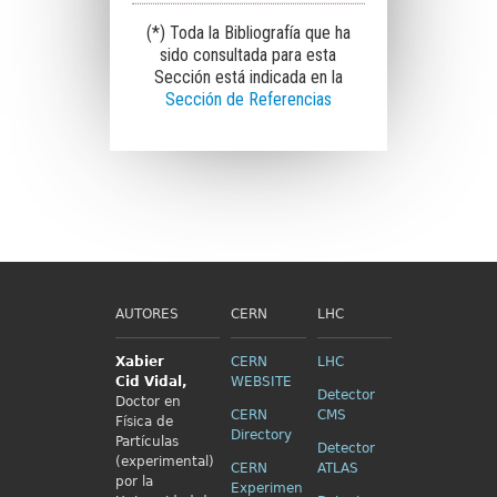
(*) Toda la Bibliografía que ha
sido consultada para esta
Sección está indicada en la
Sección de Referencias
AUTORES
CERN
LHC
Xabier
CERN
LHC
Cid
Vidal,
WEBSITE
Detector
Doctor en
CERN
CMS
Física de
Directory
Partículas
Detector
(experimental)
CERN
ATLAS
por la
Experimen