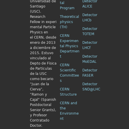
Universidad de
Detector
tal
Santiago
ALICE
Program
(USC).
Detector
Research
Theoretical
LHCb
Fellow in
experi
physics
mental Particle
(TH)
Detector
Physics en
TOTEM
CERN
el
CERN, desde
Experimen
enero de 2013
Detector
tal Physics
a diciembre de
LHCf
Departmen
2015. Estuvo
t
Detector
vinculado al
MoEDAL
Depto de Física
CERN
de Partículas
Scientific
Detector
de la USC
Committee
FASER
como becario
s
"Juan de la
Detector
Cierva",
CERN
SND@LHC
"Ramon y
Structure
Cajal" (Spanish
CERN and
Postdoctoral
the
Senior Grants),
Environme
y Profesor
nt
Contratado
Doctor.