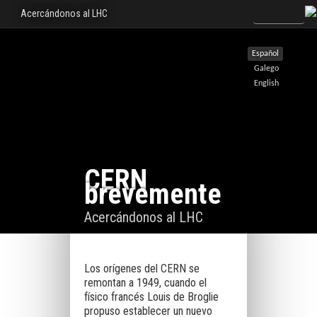
Acercándonos al LHC
Español
Galego
English
CERN
brevemente
Acercándonos al LHC
Los orígenes del CERN se
remontan a 1949, cuando el
físico francés Louis de Broglie
propuso establecer un nuevo