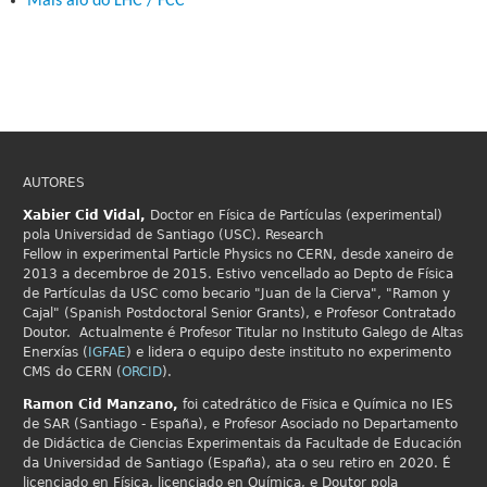
Máis aló do LHC / FCC
AUTORES
Xabier Cid
Vidal,
Doctor en Física de Partículas (experimental)
pola Universidad de Santiago (USC). Research
Fellow in
experimental Particle Physics no
CERN, desde xaneiro de
2013 a decembroe de 2015. Estivo vencellado ao Depto de Física
de Partículas da USC como becario "Juan de la Cierva", "Ramon y
Cajal" (Spanish Postdoctoral Senior Grants), e Profesor Contratado
Doutor. Actualmente é Profesor Titular no Instituto Galego de Altas
Enerxías (
IGFAE
) e lidera o equipo deste instituto no experimento
CMS do CERN (
ORCID
).
Ramon Cid
Manzano,
foi catedrático de Fïsica e Química no IES
de SAR (Santiago - España), e Profesor Asociado no Departamento
de Didáctica de Ciencias Experimentais da Facultade de Educación
da Universidad de Santiago (España), ata o seu retiro en 2020. É
licenciado en Física, licenciado en Química, e Doutor pola