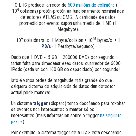
O LHC produce arredor de
600 millións de collisións
( ~
9
10
colisións) protón-protón en funcionamento nominal nos
detectores ATLAS ou CMS. A cantidade de datos
promedio por evento supón unha media de 1 MB (1
Megabyte).
9
15
10
colisións/s x 1 Mbyte/colisión = 10
bytes/s =
1
PB/s
(1 Petabyte/segundo)
Dado que 1 DVD ~ 5 GB : 200000 DVDs por segundo
farían falta para almacenar eses datos, ouarredor de 6000
IPods (cada un con 160 GB de capacidade) por segundo!
Isto é varios ordes de magnitude máis grande do que
calquera sistema de adquisición de datos dun detector
actual pode manexar.
Un sistema
trigger
(disparo) tense deseñando para rexeitar
os eventos non interesantes e manter só os
interesantes (máis información sobre o trigger
na seguinte
páxina
).
Por exemplo, o sistema trigger de ATLAS está deseñando