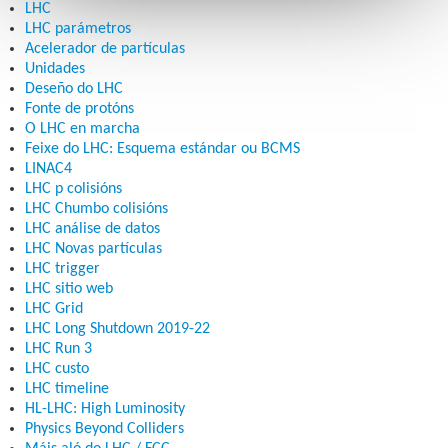
LHC
LHC parámetros
Acelerador de partículas
Unidades
Deseño do LHC
Fonte de protóns
O LHC en marcha
Feixe do LHC: Esquema estándar ou BCMS
LINAC4
LHC p colisións
LHC Chumbo colisións
LHC análise de datos
LHC Novas partículas
LHC trigger
LHC sitio web
LHC Grid
LHC Long Shutdown 2019-22
LHC Run 3
LHC custo
LHC timeline
HL-LHC: High Luminosity
Physics Beyond Colliders