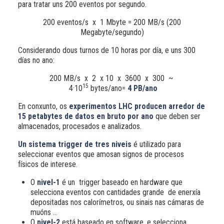
para tratar uns 200 eventos por segundo.
200 eventos/s x 1 Mbyte = 200 MB/s (200
Megabyte/segundo)
Considerando dous turnos de 10 horas por día, e uns 300
días no ano:
200 MB/s x 2 x 10 x 3600 x 300 ~
15
4·10
bytes/ano=
4 PB/ano
En conxunto, os
experimentos
LHC
producen arredor de
15 petabytes de datos en bruto por ano
que deben ser
almacenados, procesados e analizados.
Un sistema trigger
de tres niveis
é utilizado para
seleccionar eventos que amosan signos de procesos
físicos de interese.
O
nivel-1
é un trigger baseado en hardware que
selecciona eventos con cantidades grande de enerxía
depositadas nos calorímetros, ou sinais nas cámaras de
muóns ...
O
nivel-2
está baseado en software, e selecciona