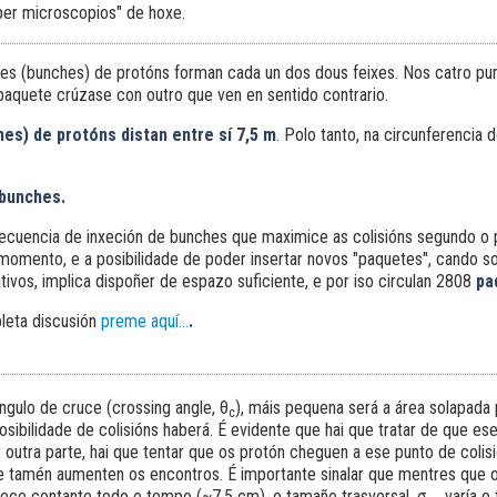
uper microscopios" de hoxe.
s (bunches) de protóns forman cada un dos dous feixes. Nos catro pun
paquete crúzase con outro que ven en sentido contrario.
es) de protóns distan entre sí 7,5 m
. Polo tanto, na circunferencia
bunches.
ecuencia de inxeción de bunches que maximice as colisións segundo 
 momento, e a posibilidade de poder insertar novos "paquetes", cando so
tivos, implica dispoñer de espazo suficiente, e por iso circulan 2808
pa
leta discusión
preme aquí...
.
ngulo de cruce (crossing angle, θ
), máis pequena será a área solapada
c
sibilidade de colisións haberá. É evidente que hai que tratar de que es
 outra parte, hai que tentar que os protón cheguen a ese punto de colis
e tamén aumenten os encontros. É importante sinalar que mentres que o
ece contante todo o tempo (~7,5 cm), o tamaño trasversal, σ
, varía e