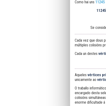
Como hai uns
11245 
1124
Se consid
Cada vez que dous p
múltiples colisións p
Cada un destes
vért
Aqueles
vértices p
unicamente ao
vérti
O traballo informátic
encargado desta sel
colisións simultáneas
enorme dificultade á