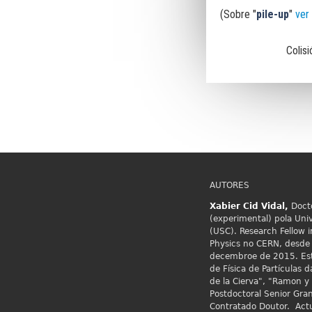
(Sobre "
pile-up
"
ver
Colis
AUTORES
Xabier Cid
Vidal,
Docto
(experimental) pola Uni
(USC). Research Fellow i
Physics no
CERN, desde 
decembroe de 2015. Est
de Física de Partículas
de la Cierva", "Ramon y 
Postdoctoral Senior Gran
Contratado Doutor. Act