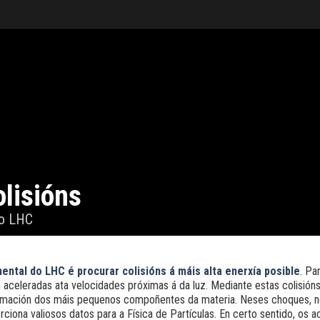
lisións
o LHC
ental do LHC é procurar colisións á máis alta enerxía posible
. Pa
 aceleradas ata velocidades próximas á da luz. Mediante estas colisións
ormación dos máis pequenos compoñentes da materia. Neses choques, no
ciona valiosos datos para a Física de Partículas. En certo sentido, os 