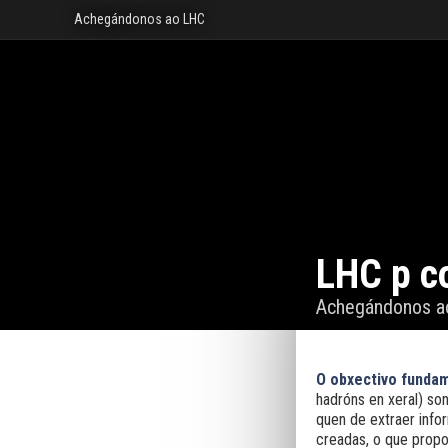
Achegándonos ao LHC
LHC p co
Achegándonos a
O obxectivo fundam
hadróns en xeral) son
quen de extraer inf
creadas, o que propor