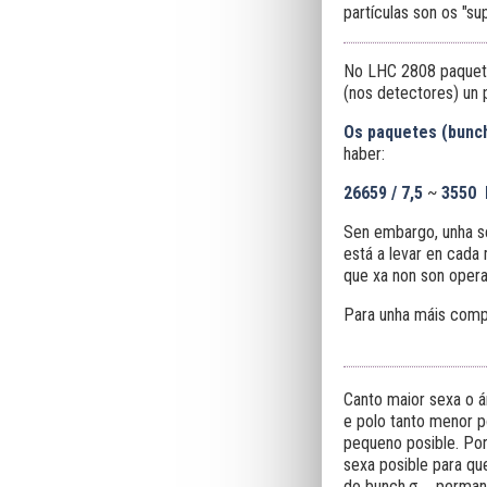
partículas son os "s
No LHC 2808 paquete
(nos detectores) un 
Os paquetes (bunch
haber:
26659 / 7,5
~
3550 
Sen embargo, unha s
está a levar en cada
que xa non son opera
Para unha máis comp
Canto maior sexa o á
e polo tanto menor po
pequeno posible. Por
sexa posible para qu
do bunch,σ
, perman