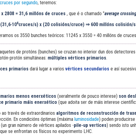
cruces por segundo
, teremos:
5
x
2808 = 31,6 millóns de cruces
, que é o chamado "
average crossing
6
(31,6·10
cruces/s) x (20 colisións/cruce)
⇒
600 millóns colisión/s
eramos os 3550 bunches teóricos: 11245
x
3550 = 40 millóns de cruc
aquetes de protóns (bunches) se cruzan no interior dun dos detectore
rotón-protón simultáneas:
múltiples vértices primarios
.
ices primarios
dará lugar a varios
vértices secundarios
e así sucesi
rimarios menos enerxéticos
(xeralmente de pouco interese)
son des
ce primario máis enerxético
(que adoita ser de máis interese científic
o ao través de extraordinarios
algoritmos de reconstrucción de trax
ección. En condicións óptimas (máxima
luminosidade
) poden producirse
 (un gran número de vértices apilados -
pile-up vertices
) sendo isto un
 que se enfrontan os físicos no experimento LHC.