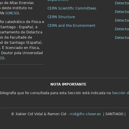
go de Altas Enerxías
Detecto
o deste instituto no
CERN Scientific Committees
Detecto
RN (
ORCID
).
CERN Structure
Detecto
foi catedrático de Fïsica e
CERN and the Environment
Santiago - España), e
Detecto
partamento de Didáctica
is da Facultade de
Detect
ad de Santiago (España),
 É licenciado en Física,
e Doutor pola Universidad
ID
).
NOTA IMPORTANTE
ibliografía que foi consultada para esta Sección está indicada na
Sección d
© Xabier Cid Vidal & Ramon Cid -
rcid@lhc-closer.es
| SANTIAGO |