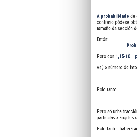
A probabilidade
de q
contrario pódese obt
tamaño da sección d
Entón:
Prob
11
Pero con
1,15·10
p
Así, o número de int
Polo tanto ,
Pero só unha fracció
partículas a ángulos
Polo tanto , haberá 