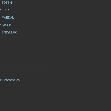
r TOTEM
r LHCf
r MoEDAL
r FASER
or SND@LHC
e Referencias