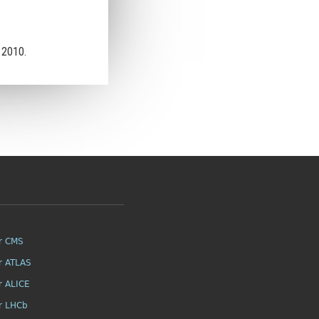
 2010.
r CMS
r ATLAS
r ALICE
r LHCb