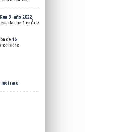
Run 3 -año 2022
3
en cuenta que 1 cm
de
ión de
16
s colisións.
o moi raro
.
.