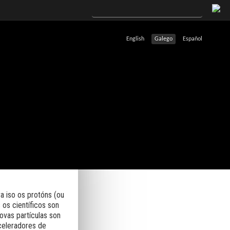
English
Galego
Español
ra iso os protóns (ou
 os científicos son
vas partículas son
aceleradores de