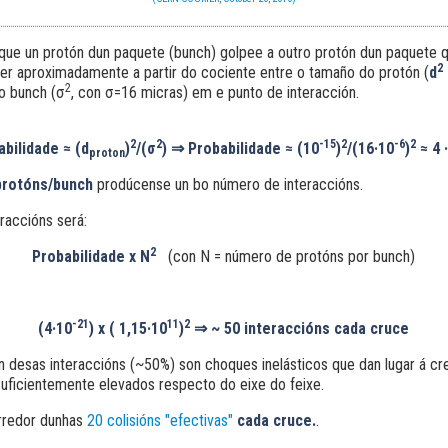
ue un protón dun paquete (bunch) golpee a outro protón dun paquete q
2
er aproximadamente a partir do cociente entre o tamaño do protón (
d
2
o bunch (
σ
, con
σ
=16 micras) em e punto de interacción.
2
2
-15
2
-6
2
abilidade ≈
(d
)
/(σ
)
⇒
Probabilidade ≈
(10
)
/(16·10
)
≈ 4 
proton
rotóns/bunch
prodúcense un bo número de interaccións.
eraccións será:
2
Probabilidade x N
(con N = número de protóns por bunch)
-21
11
2
(4·10
) x ( 1,15·10
)
⇒
~ 50 interaccións cada cruce
n desas interaccións (~50%) son choques inelásticos que dan lugar á cr
 suficientemente elevados respecto do eixe do feixe.
arredor dunhas
20 colisións "efectivas"
cada cruce
.
.