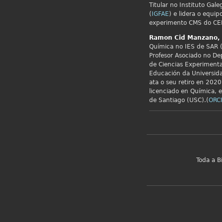
Titular no Instituto Gale
(
IGFAE
) e lidera o equip
experimento CMS do CE
Ramon Cid
Manzano,
Química no IES de SAR (
Profesor Asociado no De
de Ciencias Experimenta
Educación da Universid
ata o seu retiro en 2020.
licenciado en Química, 
de Santiago (USC).(
ORC
Toda a B