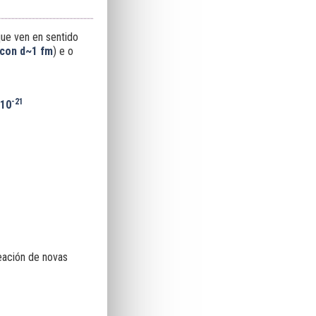
ue ven en sentido
con d~1 fm
) e o
-21
·10
eación de novas