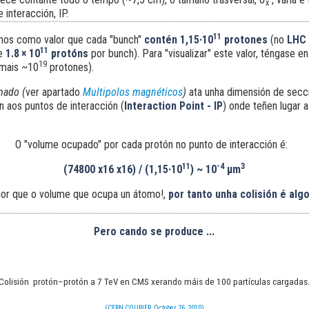
x
interacción, IP.
11
mos como valor que cada "bunch"
contén 1,15·10
protones
(no
LHC 
11
e
1.8 × 10
protóns
por bunch). Para "visualizar" este valor, téngase 
19
rmais ~10
protones).
mado (
ver apartado
Multipolos magnéticos
)
ata unha dimensión de secc
 aos puntos de interacción (
Interaction Point - IP
) onde teñen lugar a
O "volume ocupado" por cada protón no punto de interacción é:
11
-4
3
(74800 x16 x16) / (1,15·10
)
~ 10
μm
or que o volume que ocupa un átomo!
,
por tanto unha colisión é alg
Pero cando se produce ...
Colisión protón–protón a 7 TeV en CMS xerando máis de 100 partículas cargadas
(CERN COURIER, October 26, 2010)