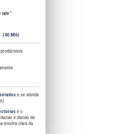
 rate
"
es
(
40 MHz
s prodúcense
vamente.
botados
e se atende
o).
ectorias
é o
 ducias e ducias de
ha mostra clara da