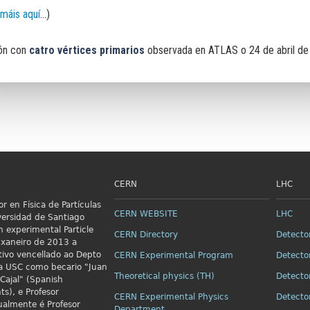
 máis aquí
...)
ión con
catro vértices primarios
observada en ATLAS o 24 de abril de
CERN
LHC
r en Física de Partículas
CERN WEBSITE
LHC
versidad de Santiago
n
experimental Particle
CERN Directory
Detecto
xaneiro de 2013 a
ivo vencellado ao Depto
CERN Experimental Program
Detecto
 da USC como becario "Juan
Theoretical physics (TH)
Detecto
Cajal" (Spanish
ts), e Profesor
CERN Experimental Physics
Detecto
ualmente é Profesor
Department