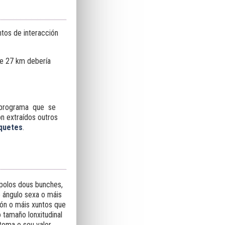
tos de interacción
 de 27 km debería
o programa que se
n extraídos outros
quetes
.
 polos dous bunches,
e ángulo sexa o máis
ión o máis xuntos que
 tamaño lonxitudinal
 toma o seu valor