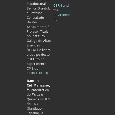
Postdoctoral
CERN and
Senior Grants),
the
e Profesor
Environme
Contratado
nt
Doutor.
Actualmente é
Profesor Titular
no Instituto
Galego de Altas
Enerxías
(
IGFAE
) e lidera
o equipo deste
instituto no
experimento
CMS do
CERN (
ORCID
).
Ramon
Cid
Manzano,
foi catedrático
de Fïsica e
Química no IES
de SAR
(Santiago -
España), e