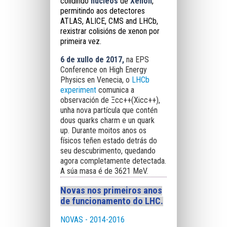
colidindo
núcleos
de
Xenon
,
permitindo aos detectores
ATLAS, ALICE, CMS and LHCb,
rexistrar colisións de xenon por
primeira vez.
6 de xullo de 2017,
na EPS
Conference on High Energy
Physics en Venecia, o
LHCb
experiment
comunica a
observación de Ξcc++(Xicc++),
unha nova partícula que contén
dous quarks charm e un quark
up. Durante moitos anos os
físicos teñen estado detrás do
seu descubrimento, quedando
agora completamente detectada.
A súa masa é de 3621 MeV.
Novas nos primeiros anos
de funcionamento do LHC.
NOVAS - 2014-2016