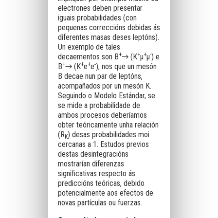
electrones deben presentar
iguais probabilidades (con
pequenas correccións debidas ás
diferentes masas deses leptóns).
Un exemplo de tales
+
+
+
-
decaementos son B
→ (K
μ
μ
) e
+
+
+
-
B
→ (K
e
e
), nos que un mesón
B decae nun par de leptóns,
acompañados por un mesón K.
Seguindo o Modelo Estándar, se
se mide a probabilidade de
ambos procesos deberíamos
obter teóricamente unha relación
(R
) desas probabilidades moi
K
cercanas a 1. Estudos previos
destas desintegracións
mostrarían diferenzas
significativas respecto ás
prediccións teóricas, debido
potencialmente aos efectos de
novas partículas ou fuerzas.