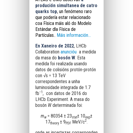
produción simultanea de catro
quarks top
, un fenómeno raro
que podería estar relacionado
coa Física máis aló do Modelo
Estándar dla Física de
Partículas.
.
Máis información...
En Xaneiro de 2022
, LHCb
Collaboration
anuncióu
a medida
da masa do
bosón W
. Esta
medida foi realizada usando
datos de colisións protón-protón
con
√
s = 13 TeV
correspondentes a unha
luminosidade integrada de 1.7
−
1
fb
, con datos de 2016 do
LHCb Experiment. A masa do
bosón
W
determinada foi:
m
= 80354 ± 23
± 10
±
w
stat
exp
2
17
± 9
MeV/c
.
theory
PDF
onde as incertezas corresponden