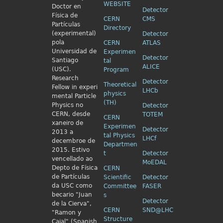
WEBSITE
Doctor en
Detector
Física de
CERN
CMS
Partículas
Directory
(experimental)
Detector
pola
CERN
ATLAS
Universidad de
Experimen
Detector
Santiago
tal
ALICE
(USC).
Program
Research
Detector
Theoretical
Fellow in
experi
LHCb
physics
mental Particle
(TH)
Physics no
Detector
CERN, desde
TOTEM
CERN
xaneiro de
Experimen
Detector
2013 a
tal Physics
LHCf
decembroe de
Departmen
2015. Estivo
t
Detector
vencellado ao
MoEDAL
Depto de Física
CERN
de Partículas
Scientific
Detector
da USC como
Committee
FASER
becario "Juan
s
Detector
de la Cierva",
CERN
SND@LHC
"Ramon y
Structure
Cajal" (Spanish