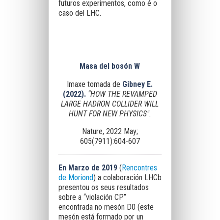
futuros experimentos, como é o
caso del LHC.
Masa del bosón W
Imaxe tomada de
Gibney E.
(2022).
“HOW THE REVAMPED
LARGE HADRON COLLIDER WILL
HUNT FOR NEW PHYSICS".
Nature, 2022 May;
605(7911):604-607
En Marzo de 2019
(
Rencontres
de Moriond
) a colaboración LHCb
presentou os seus resultados
sobre a “violación CP”
encontrada no mesón D0 (este
mesón está formado por un