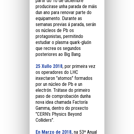
partir do 10 de diciembre
producirase unha parada de máis
dun ano para renovar parte do
equipamento. Durante as
semanas previas á parada, serán
os núcleos de Pb os
protagonistas, permitindo
estudiar o plasma quark-gluón
que recrea os segundos
posteriores ao Big Bang.
25 Xullo 2018
, por primeira vez
os operadores do LHC
inxectaron "atomos" formados
por un núcleo de Pb e un
electrón. Trátase do primeiro
paso de comprobación dunha
nova idea chamada Factoría
Gamma, dentro do proxecto
"CERN’s Physics Beyond
Colliders".
En Marzo de 2018,
na 53ª Anual