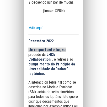
Z decaendo nun par de muóns.
(Imaxe: CERN)
Máis aquí...
Decembro 2022
Un importante logro
procede da
LHCb
Collaboration
, , e refírese ao
cumprimento do Principio da
uiversalidade do
"sabor"
leptónico.
A interacción feble, tal como se
describe no Modelo Estándar
(SM), actúa de xeito simétrico
para todos os leptóns. Isto quere
dicir que decaementos que
impliquen por exemplo muóns ou