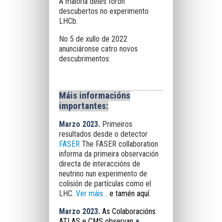
A maioría deles foron
descubertos no experimento
LHCb.
No 5 de xullo de 2022
anunciáronse catro novos
descubrimentos:
Máis informacións
importantes:
Marzo 2023.
Primeiros
resultados desde o detector
FASER
The FASER collaboration
informa da primeira observación
directa de interaccións de
neutrino nun experimento de
colisión de partículas como el
LHC.
Ver máis...
e tamén
aquí
.
Marzo 2023.
As Colaboracións
ATLAS e CMS observan
a