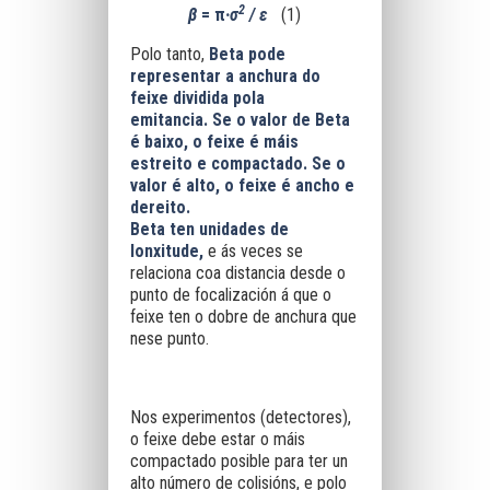
2
β
= π
·σ
/
ε
(1)
Polo tanto,
Beta pode
representar a anchura do
feixe dividida pola
emitancia.
Se o valor de Beta
é baixo, o feixe é máis
estreito e compactado. Se o
valor é alto, o feixe é ancho e
dereito.
Beta ten unidades de
lonxitude,
e ás veces se
relaciona coa distancia desde o
punto de focalización á que o
feixe ten o dobre de anchura que
nese punto.
Nos experimentos (detectores),
o feixe debe estar o máis
compactado posible para ter un
alto número de colisións, e polo