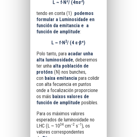
2
2
L ~ f·N
/ (4πσ
)
tendo en conta (1)
podemos
formular a Luminosidade en
función da emitancia e a
función de amplitude
:
2
L ~ f·N
/ (4 ε·β*)
Polo tanto, para
acadar unha
alta luminosidade
, deberemos
ter unha
alta población de
protóns
(N) nos bunches,
con
baixa emitancia
para colidir
con alta fecuencia en puntos
onde a focalización proporcione
os máis
baixos valores de
función de
amplitude
posibles.
Para os máximos valores
esperados de luminosidade no
34
−2
−1
LHC (L ~ 10
cm
s
), os
valores correspondentes