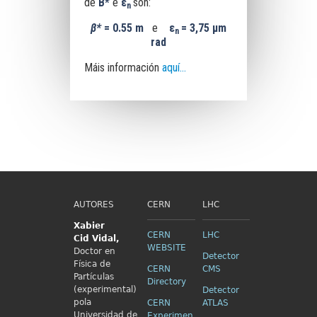
de
B*
e
ε
son:
n
β
*
= 0.55 m
e
ε
= 3,75 μm
n
rad
Máis información
aquí...
AUTORES
CERN
LHC
Xabier
CERN
LHC
Cid
Vidal,
WEBSITE
Doctor en
Detector
Física de
CERN
CMS
Partículas
Directory
(experimental)
Detector
pola
CERN
ATLAS
Universidad de
Experimen