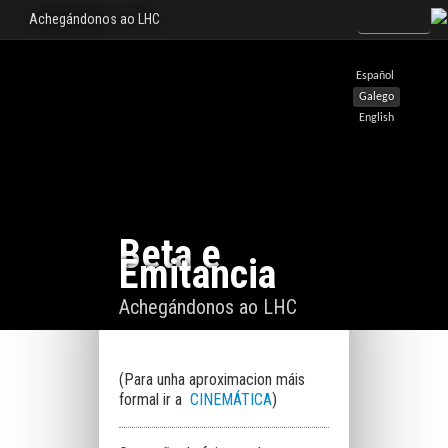
Achegándonos ao LHC
Español
Galego
English
Beta e
Emitancia
Achegándonos ao LHC
(Para unha aproximacion máis
formal ir a
CINEMÁTICA
)