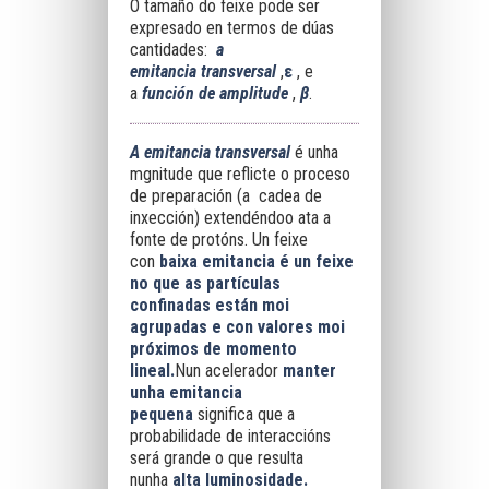
O tamaño do feixe pode ser
expresado en termos de dúas
cantidades:
a
emitancia
transversal
,
ε
, e
a
función de
amplitude
,
β
.
A emitancia
transversal
é unha
mgnitude que reflicte o proceso
de preparación (a cadea de
inxección) extendéndoo ata a
fonte de protóns. Un feixe
con
baixa emitancia é un feixe
no que as partículas
confinadas están moi
agrupadas e con valores moi
próximos de momento
lineal.
Nun acelerador
manter
unha emitancia
pequena
significa que a
probabilidade de interaccións
será grande o que resulta
nunha
alta luminosidade.