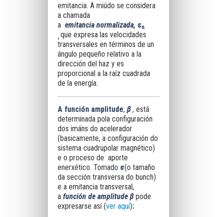
emitancia. A miúdo se considera
a chamada
a
emitancia
normalizada,
ε
n
que expresa las velocidades
,
transversales en términos de un
ángulo pequeño relativo a la
dirección del haz y es
proporcional a la raíz cuadrada
de la energía.
A función amplitude
,
β
,
está
determinada pola configuración
dos imáns do acelerador
(basicamente, a configuración do
sistema cuadrupolar magnético)
e o proceso de aporte
enerxético. Tomado
σ
(o tamaño
da sección transversa do bunch)
e a emitancia transversal,
a
función de
amplitude
β
pode
expresarse así (
ver aquí
)
: