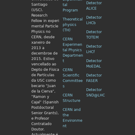
Detector
Santiago
tal
ALICE
(USC).
Program
Research
Detector
Theoretical
Fellow in
experi
LHCb
physics
mental Particle
(TH)
Physics no
Detector
CERN, desde
TOTEM
CERN
xaneiro de
Experimen
Detector
2013 a
tal Physics
LHCf
decembroe de
Departmen
2015. Estivo
t
Detector
vencellado ao
MoEDAL
Depto de Física
CERN
de Partículas
Scientific
Detector
da USC como
Committee
FASER
becario "Juan
s
Detector
de la Cierva",
CERN
SND@LHC
"Ramon y
Structure
Cajal" (Spanish
Postdoctoral
CERN and
Senior Grants),
the
e Profesor
Environme
Contratado
nt
Doutor.
Actualmente é