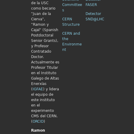
de la USC
Committee
FASER
como becario
s
"Juan de la
Detector
Cierva",
CERN
SND@LHC
"Ramon y
Structure
Cajal" (Spanish
CERN and
Postdoctoral
the
Senior Grants),
Environme
y Profesor
nt
Contratado
Doctor.
Actualmente es
Profesor Titular
en el Instituto
Galego de Altas
Enerxías
(
IGFAE
) y lidera
el equipo de
este instituto
en el
experimento
CMS del CERN.
(
ORCID
)
Ramon