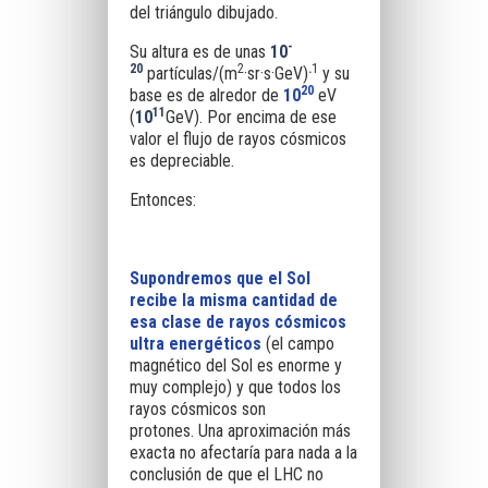
del triángulo dibujado.
-
Su altura es de unas
10
20
2
.
1
partículas/(m
·sr·s·GeV)
y su
20
base es de alredor de
10
eV
11
(
10
GeV). Por encima de ese
valor el flujo de rayos cósmicos
es depreciable.
Entonces:
Supondremos que el Sol
recibe la misma cantidad de
esa clase de rayos cósmicos
ultra energéticos
(el campo
magnético del Sol es enorme y
muy complejo) y que todos los
rayos cósmicos son
protones.
Una aproximación más
exacta no afectaría para nada a la
conclusión de que el LHC no