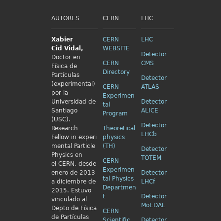
AUTORES
CERN
LHC
Xabier
CERN
LHC
Cid
Vidal,
WEBSITE
Detector
Doctor en
CERN
CMS
Física de
Directory
Partículas
Detector
(experimental)
CERN
ATLAS
por la
Experimen
Universidad de
Detector
tal
Santiago
ALICE
Program
(USC).
Detector
Research
Theoretical
LHCb
Fellow in
experi
physics
mental Particle
(TH)
Detector
Physics en
TOTEM
CERN
el
CERN, desde
Experimen
enero de 2013
Detector
tal Physics
a diciembre de
LHCf
Departmen
2015. Estuvo
t
Detector
vinculado al
MoEDAL
Depto de Física
CERN
de Partículas
Scientific
Detector