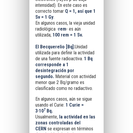
intensidad).
En este caso es
correcto tomar
Q = 1, así que 1
Sv = 1 Gy
.
En algunos casos, la vieja unidad
radiológica -
rem
- es aún
utilizada;
100 rem = 1 Sv.
El Becquerelio [Bq]:
Unidad
utilizada para definir la actividad
de una fuente radioactiva.
1 Bq
corresponde a 1
desintegración por
segundo
.
Material con actividad
menor que 2 Bq/gramo es
clasificado como no radiactivo.
En algunos casos, aún se sigue
usando el Curie:
1 Curie =
7
3·10
Bq.
Usualmente,
la actividad en las
zonas controladas del
CERN
se expresan en términos