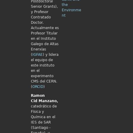
Postdoctoral
the
Senior Grants),
Environme
y Profesor
nt
Contratado
Doctor.
Actualmente es
Profesor Titular
en el Instituto
Galego de Altas
Enerxías
(
IGFAE
) y lidera
el equipo de
este instituto
en el
experimento
CMS del CERN.
(
ORCID
)
Ramon
Cid
Manzano,
catedrático de
Fïsica y
Química en el
IES de SAR
(Santiago -