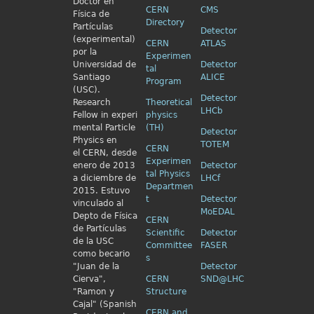
Doctor en
CERN
CMS
Física de
Directory
Partículas
Detector
(experimental)
CERN
ATLAS
por la
Experimen
Universidad de
Detector
tal
Santiago
ALICE
Program
(USC).
Detector
Research
Theoretical
LHCb
Fellow in
experi
physics
mental Particle
(TH)
Detector
Physics en
TOTEM
CERN
el
CERN, desde
Experimen
enero de 2013
Detector
tal Physics
a diciembre de
LHCf
Departmen
2015. Estuvo
t
Detector
vinculado al
MoEDAL
Depto de Física
CERN
de Partículas
Scientific
Detector
de la USC
Committee
FASER
como becario
s
"Juan de la
Detector
Cierva",
CERN
SND@LHC
"Ramon y
Structure
Cajal" (Spanish
CERN and