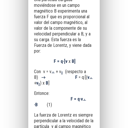
moviéndose en un campo
magnético B experimenta una
fuerza F que es proporcional al
valor del campo magnético, al
valor de la componente de su
velocidad perpendicular a B, y a
su carga. Esta fuerza es la
Fuerza de Lorentz, y viene dada
por:
F = q·[v
x
B]
Con v = v
+ v
(respecto a
ￌ
ǁ
B)
→
F
= q·[(
v
ￌ
+
v
) x
B
]
ǁ
Entonce:
F = q·v
ￌ
·B
(1)
La fuerza de Lorentz es siempre
perpendicular a la velocidad de la
partícula y al campo magnético