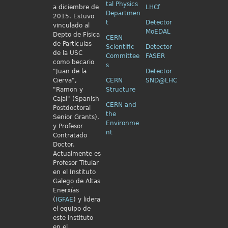
tal Physics
a diciembre de
LHCf
Departmen
2015. Estuvo
t
Detector
vinculado al
MoEDAL
Depto de Física
CERN
de Partículas
Scientific
Detector
de la USC
Committee
FASER
como becario
s
"Juan de la
Detector
Cierva",
CERN
SND@LHC
"Ramon y
Structure
Cajal" (Spanish
CERN and
Postdoctoral
the
Senior Grants),
Environme
y Profesor
nt
Contratado
Doctor.
Actualmente es
Profesor Titular
en el Instituto
Galego de Altas
Enerxías
(
IGFAE
) y lidera
el equipo de
este instituto
en el