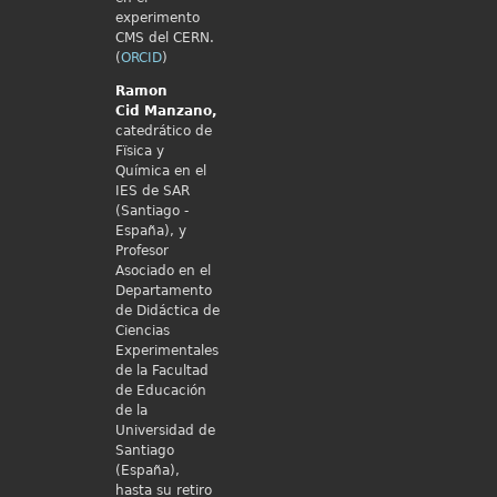
experimento
CMS del CERN.
(
ORCID
)
Ramon
Cid
Manzano,
catedrático de
Fïsica y
Química en el
IES de SAR
(Santiago -
España), y
Profesor
Asociado en el
Departamento
de Didáctica de
Ciencias
Experimentales
de la Facultad
de Educación
de la
Universidad de
Santiago
(España),
hasta su retiro