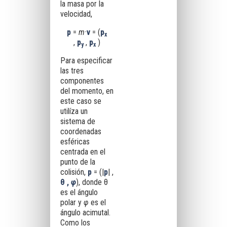
la masa por la
velocidad,
p
=
m·
v
= (
p
x
,
p
,
p
)
y
x
Para especificar
las tres
componentes
del momento, en
este caso se
utilíza un
sistema de
coordenadas
esféricas
centrada en el
punto de la
colisión,
p
= (|
p
| ,
θ ,
φ
), donde θ
es el ángulo
polar y
φ
es el
ángulo acimutal.
Como los