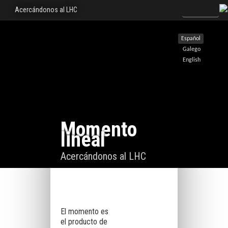
Acercándonos al LHC
Español
Galego
English
Momento
lineal
Acercándonos al LHC
El momento es
el producto de