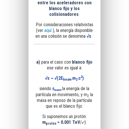
entre los aceleradores con
blanco fijo y los
colisionadores
.
Por consideraciones relativistas
(ver
aquí
), la energía disponible
en una colisión se denomina
√s
.
a)
para el caso
con
blanco fijo
ese valor es igual a:
2
√s
~ √(2E
m
c
)
beam·
2·
siendo
la energía de la
E
beam
partícula en movimiento, y m
la
2
masa en reposo de la partícula
que es el blanco fijo.
Si suponemos un protón:
m
≈ 0.001 TeV
/
).
2
c
protón