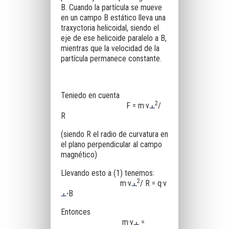
B. Cuando la partícula se mueve
en un campo B estático lleva una
traxyctoria helicoidal, siendo el
eje de ese helicoide paralelo a B,
mientras que la velocidad de la
partícula permanece constante.
Teniedo en cuenta
2
F = m·v
/
ￌ
R
(siendo R el radio de curvatura en
el plano perpendicular al campo
magnético)
Llevando esto a (1) tenemos:
2
m·v
/ R = q·v
ￌ
·
B
ￌ
Entonces
m·v
=
ￌ