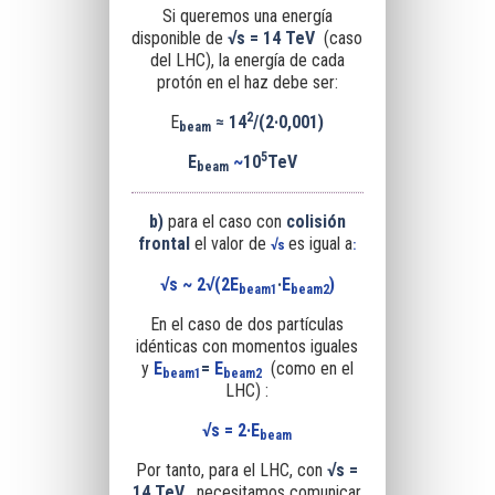
Si queremos una energía
disponible de
√s =
14 TeV
(caso
del LHC), la energía de cada
protón en el haz debe ser:
2
E
≈
14
/(2·0,001)
beam
5
E
~
10
TeV
beam
b)
para el caso
con
colisión
frontal
el valor de
es igual a
√s
:
√s
~ 2√(2E
·
E
)
beam1
beam2
En el caso de dos partículas
idénticas con momentos iguales
y
E
=
E
(como en el
beam1
beam2
LHC) :
√s
= 2·E
beam
Por tanto,
para el LHC
, con
√s =
14 TeV
, necesitamos comunicar