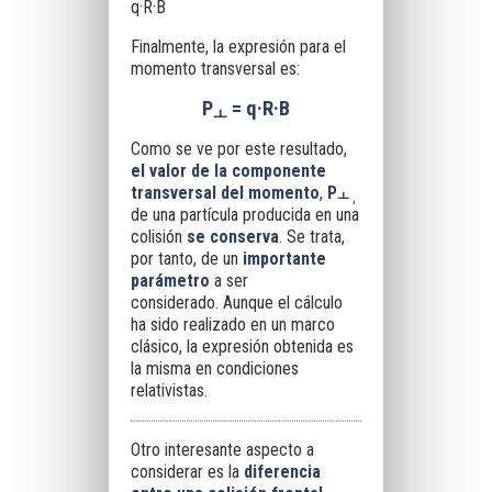
q·R·B
Finalmente, la expresión para el
momento transversal es:
P
= q·R·B
ￌ
Como se ve por este resultado,
el valor de la componente
transversal del momento
,
P
ￌ
,
de una partícula producida en una
colisión
se conserva
. Se trata,
por tanto, de un
importante
parámetro
a ser
considerado. Aunque el cálculo
ha sido realizado en un marco
clásico, la expresión obtenida es
la misma en condiciones
relativistas.
Otro interesante aspecto a
considerar es la
diferencia