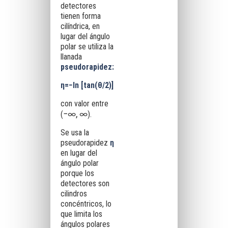
detectores
tienen forma
cilíndrica, en
lugar del ángulo
polar se utiliza la
llanada
pseudorapidez:
η=−ln [tan(θ/2)]
con valor entre
−∞, ∞
(
).
Se usa la
pseudorapidez
η
en lugar del
ángulo polar
porque los
detectores son
cilindros
concéntricos, lo
que limita los
ángulos polares