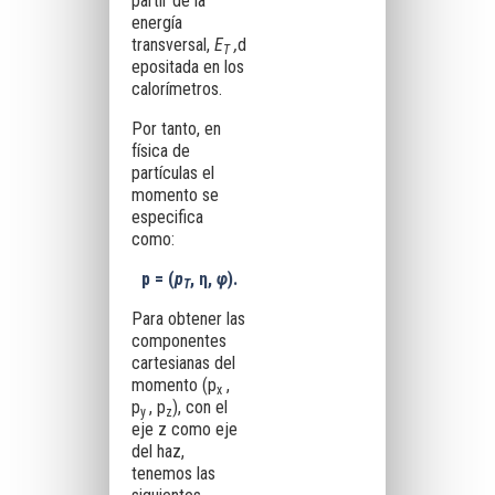
partir de la
energía
transversal,
E
,
d
T
epositada en los
calorímetros.
Por tanto, en
física de
partículas el
momento se
especifica
como:
p = (
p
, η,
φ
).
T
Para obtener las
componentes
cartesianas del
momento (p
,
x
p
, p
), con el
y
z
eje z como eje
del haz,
tenemos las