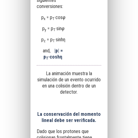
siguientes
conversiones:
p
= p
·cos
φ
x
T
p
= p
·sin
φ
y
T
p
= p
·sinhη
z
T
and,
|p| =
p
·coshη
T
La animación muestra la
simulación de un evento ocurrido
en una colisión dentro de un
detector.
La conservación del momento
lineal debe ser verificada
.
Dado que los protones que
colisionan frontalmente tiene