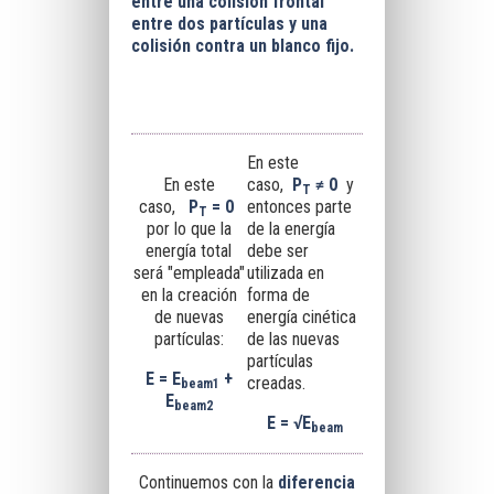
entre una colisión frontal
entre dos partículas y una
colisión contra un blanco fijo
.
En este
En este
caso,
P
≠ 0
y
T
caso,
P
= 0
entonces parte
T
por lo que la
de la energía
energía total
debe ser
será "empleada"
utilizada en
en la creación
forma de
de nuevas
energía cinética
partículas:
de las nuevas
partículas
E = E
+
creadas.
beam1
E
beam2
E = √E
beam
Continuemos con la
diferencia