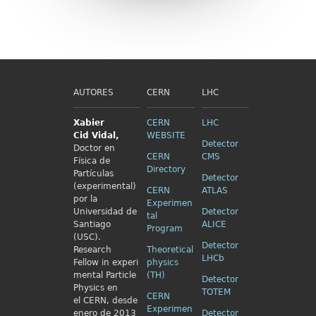
AUTORES
CERN
LHC
Xabier
CERN
LHC
Cid
Vidal,
WEBSITE
Detector
Doctor en
CERN
CMS
Física de
Directory
Partículas
Detector
(experimental)
CERN
ATLAS
por la
Experimen
Universidad de
Detector
tal
Santiago
ALICE
Program
(USC).
Detector
Research
Theoretical
LHCb
Fellow in
experi
physics
mental Particle
(TH)
Detector
Physics en
TOTEM
CERN
el
CERN, desde
Experimen
enero de 2013
Detector